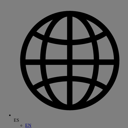
ES
EN