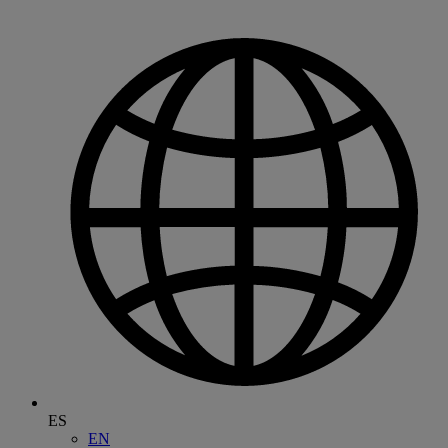
ES
EN