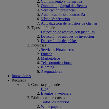
Cumplimiento y normativa
Onboarding digital de clientes
Verificación presencial
Autenticación sin contraseña
Vídeo Verificación
Actualización de registros de clientes
Tipos de fraude
Detección de ataques con plantillas
Detección de ataques de inyección
Detección de deepfakes
Industrias
Servicios Financieros
Fintech
Marketplace
Telecomunicaciones
iGaming
Aseguradoras
Innovadores
Recursos
Conecta y aprende
Blog
Eventos y webinars
Biblioteca de recursos
Todos los recursos
White papers