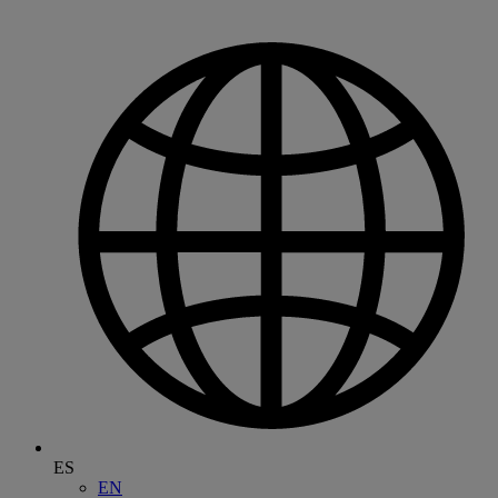
ES
EN