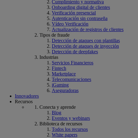
Cumplimiento y normativa
Onboarding digital de clientes
Verificación presencial
Autenticación sin contraseña
Vídeo Verificación
Actualización de registros de clientes
Tipos de fraude
Detección de ataques con plantillas
Detección de ataques de inyección
Detección de deepfakes
Industrias
Servicios Financieros
Fintech
Marketplace
Telecomunicaciones
iGaming
Aseguradoras
Innovadores
Recursos
Conecta y aprende
Blog
Eventos y webinars
Biblioteca de recursos
Todos los recursos
White papers