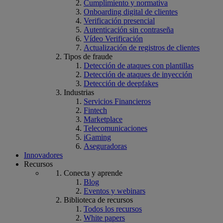
Cumplimiento y normativa
Onboarding digital de clientes
Verificación presencial
Autenticación sin contraseña
Vídeo Verificación
Actualización de registros de clientes
Tipos de fraude
Detección de ataques con plantillas
Detección de ataques de inyección
Detección de deepfakes
Industrias
Servicios Financieros
Fintech
Marketplace
Telecomunicaciones
iGaming
Aseguradoras
Innovadores
Recursos
Conecta y aprende
Blog
Eventos y webinars
Biblioteca de recursos
Todos los recursos
White papers