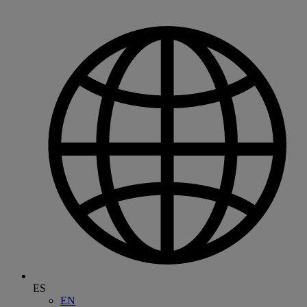
ES
EN