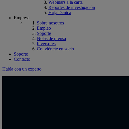
Webinars a la carta
Reportes de investigación
Hoja técnica
Empresa
Sobre nosotros
Empleo
Soporte
Notas de prensa
Inversores
Conviértete en socio
Soporte
Contacto
Habla con un experto