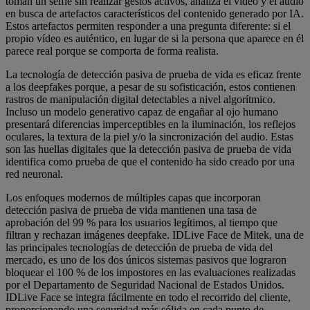
toman un selfie sin realizar gestos activos, analiza el vídeo y el audio
en busca de artefactos característicos del contenido generado por IA.
Estos artefactos permiten responder a una pregunta diferente: si el
propio vídeo es auténtico, en lugar de si la persona que aparece en él
parece real porque se comporta de forma realista.
La tecnología de detección pasiva de prueba de vida es eficaz frente
a los deepfakes porque, a pesar de su sofisticación, estos contienen
rastros de manipulación digital detectables a nivel algorítmico.
Incluso un modelo generativo capaz de engañar al ojo humano
presentará diferencias imperceptibles en la iluminación, los reflejos
oculares, la textura de la piel y/o la sincronización del audio. Estas
son las huellas digitales que la detección pasiva de prueba de vida
identifica como prueba de que el contenido ha sido creado por una
red neuronal.
Los enfoques modernos de múltiples capas que incorporan
detección pasiva de prueba de vida mantienen una tasa de
aprobación del 99 % para los usuarios legítimos, al tiempo que
filtran y rechazan imágenes deepfake. IDLive Face de Mitek, una de
las principales tecnologías de detección de prueba de vida del
mercado, es uno de los dos únicos sistemas pasivos que lograron
bloquear el 100 % de los impostores en las evaluaciones realizadas
por el Departamento de Seguridad Nacional de Estados Unidos.
IDLive Face se integra fácilmente en todo el recorrido del cliente,
proporcionando una seguridad más sólida en cada punto de