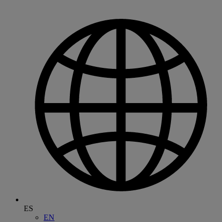
ES
EN