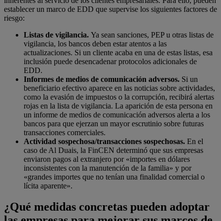
inherentes al servicio de los clientes empresariales. Para ello, pueden
establecer un marco de EDD que supervise los siguientes factores de
riesgo:
Listas de vigilancia.
Ya sean sanciones, PEP u otras listas de
vigilancia, los bancos deben estar atentos a las
actualizaciones. Si un cliente acaba en una de estas listas, esa
inclusión puede desencadenar protocolos adicionales de
EDD.
Informes de medios de comunicación adversos.
Si un
beneficiario efectivo aparece en las noticias sobre actividades,
como la evasión de impuestos o la corrupción, recibirá alertas
rojas en la lista de vigilancia. La aparición de esta persona en
un informe de medios de comunicación adversos alerta a los
bancos para que ejerzan un mayor escrutinio sobre futuras
transacciones comerciales.
Actividad sospechosa/transacciones sospechosas.
En el
caso de Al Duais, la FinCEN determinó que sus empresas
enviaron pagos al extranjero por «importes en dólares
inconsistentes con la manutención de la familia» y por
«grandes importes que no tenían una finalidad comercial o
lícita aparente».
¿Qué medidas concretas pueden adoptar
las empresas para mejorar sus marcos de