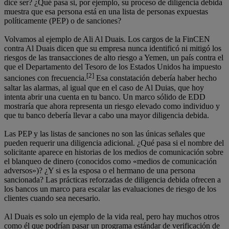
dice ser? ¿Qué pasa si, por ejemplo, su proceso de diligencia debida
muestra que esa persona está en una lista de personas expuestas
políticamente (PEP) o de sanciones?
Volvamos al ejemplo de Ali Al Duais. Los cargos de la FinCEN
contra Al Duais dicen que su empresa nunca identificó ni mitigó los
riesgos de las transacciones de alto riesgo a Yemen, un país contra el
que el Departamento del Tesoro de los Estados Unidos ha impuesto
[2]
sanciones con frecuencia.
Esa constatación debería haber hecho
saltar las alarmas, al igual que en el caso de Al Duias, que hoy
intenta abrir una cuenta en tu banco. Un marco sólido de EDD
mostraría que ahora representa un riesgo elevado como individuo y
que tu banco debería llevar a cabo una mayor diligencia debida.
Las PEP y las listas de sanciones no son las únicas señales que
pueden requerir una diligencia adicional. ¿Qué pasa si el nombre del
solicitante aparece en historias de los medios de comunicación sobre
el blanqueo de dinero (conocidos como «medios de comunicación
adversos»)? ¿Y si es la esposa o el hermano de una persona
sancionada? Las prácticas reforzadas de diligencia debida ofrecen a
los bancos un marco para escalar las evaluaciones de riesgo de los
clientes cuando sea necesario.
Al Duais es solo un ejemplo de la vida real, pero hay muchos otros
como él que podrían pasar un programa estándar de verificación de