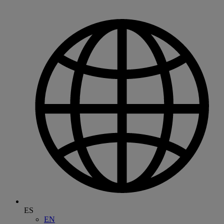
ES
EN