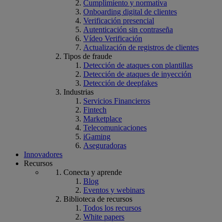
Cumplimiento y normativa
Onboarding digital de clientes
Verificación presencial
Autenticación sin contraseña
Vídeo Verificación
Actualización de registros de clientes
Tipos de fraude
Detección de ataques con plantillas
Detección de ataques de inyección
Detección de deepfakes
Industrias
Servicios Financieros
Fintech
Marketplace
Telecomunicaciones
iGaming
Aseguradoras
Innovadores
Recursos
Conecta y aprende
Blog
Eventos y webinars
Biblioteca de recursos
Todos los recursos
White papers