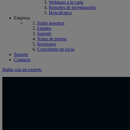
Webinars a la carta
Reportes de investigación
Hoja técnica
Empresa
Sobre nosotros
Empleo
Soporte
Notas de prensa
Inversores
Conviértete en socio
Soporte
Contacto
Habla con un experto