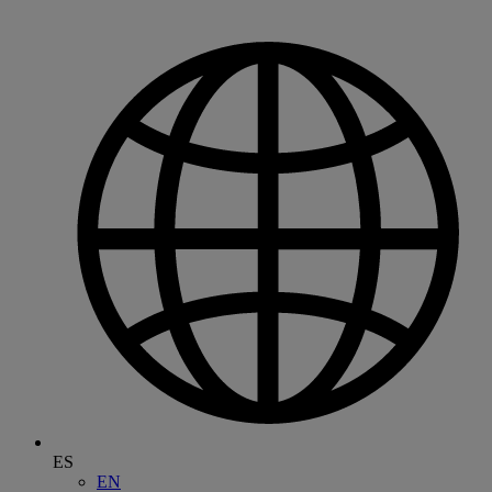
ES
EN