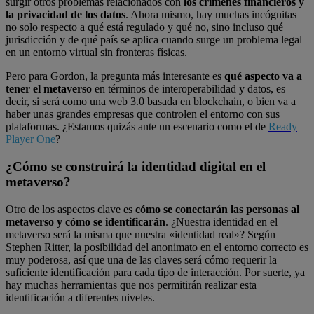
surgir otros problemas relacionados con
los crímenes financieros y
la privacidad de los datos
. Ahora mismo, hay muchas incógnitas
no solo respecto a qué está regulado y qué no, sino incluso qué
jurisdicción y de qué país se aplica cuando surge un problema legal
en un entorno virtual sin fronteras físicas.
Pero para Gordon, la pregunta más interesante es
qué aspecto va a
tener el metaverso
en términos de interoperabilidad y datos, es
decir, si será como una web 3.0 basada en blockchain, o bien va a
haber unas grandes empresas que controlen el entorno con sus
plataformas. ¿Estamos quizás ante un escenario como el de
Ready
Player One
?
¿Cómo se construirá la identidad digital en el
metaverso?
Otro de los aspectos clave es
cómo se conectarán las personas al
metaverso y cómo se identificarán
. ¿Nuestra identidad en el
metaverso será la misma que nuestra «identidad real»? Según
Stephen Ritter, la posibilidad del anonimato en el entorno correcto es
muy poderosa, así que una de las claves será cómo requerir la
suficiente identificación para cada tipo de interacción. Por suerte, ya
hay muchas herramientas que nos permitirán realizar esta
identificación a diferentes niveles.