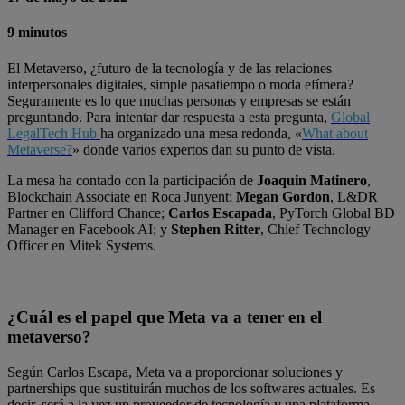
9 minutos
El Metaverso, ¿futuro de la tecnología y de las relaciones
interpersonales digitales, simple pasatiempo o moda efímera?
Seguramente es lo que muchas personas y empresas se están
preguntando. Para intentar dar respuesta a esta pregunta,
Global
LegalTech Hub
ha organizado una mesa redonda, «
What about
Metaverse?
» donde varios expertos dan su punto de vista.
La mesa ha contado con la participación de
Joaquin Matinero
,
Blockchain Associate en Roca Junyent;
Megan Gordon
, L&DR
Partner en Clifford Chance;
Carlos Escapada
, PyTorch Global BD
Manager en Facebook AI; y
Stephen Ritter
, Chief Technology
Officer en Mitek Systems.
¿Cuál es el papel que Meta va a tener en el
metaverso?
Según Carlos Escapa, Meta va a proporcionar soluciones y
partnerships que sustituirán muchos de los softwares actuales. Es
decir, será a la vez un proveedor de tecnología y una plataforma,