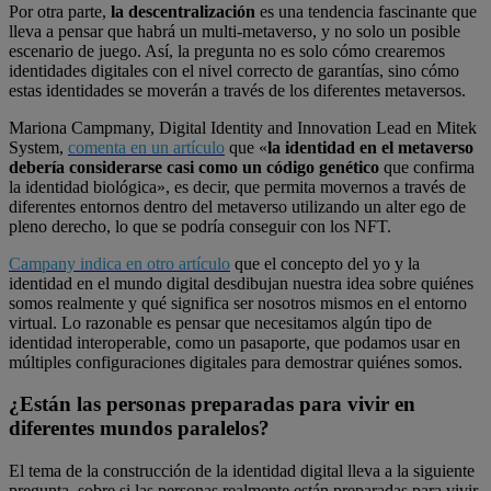
Por otra parte,
la descentralización
es una tendencia fascinante que
lleva a pensar que habrá un multi-metaverso, y no solo un posible
escenario de juego. Así, la pregunta no es solo cómo crearemos
identidades digitales con el nivel correcto de garantías, sino cómo
estas identidades se moverán a través de los diferentes metaversos.
Mariona Campmany, Digital Identity and Innovation Lead en Mitek
System,
comenta en un artículo
que «
la identidad en el metaverso
debería considerarse casi como
un código genético
que confirma
la identidad biológica», es decir, que permita movernos a través de
diferentes entornos dentro del metaverso utilizando un alter ego de
pleno derecho, lo que se podría conseguir con los NFT.
Campany indica en otro artículo
que el concepto del yo y la
identidad en el mundo digital desdibujan nuestra idea sobre quiénes
somos realmente y qué significa ser nosotros mismos en el entorno
virtual. Lo razonable es pensar que necesitamos algún tipo de
identidad interoperable, como un pasaporte, que podamos usar en
múltiples configuraciones digitales para demostrar quiénes somos.
¿Están las personas preparadas para vivir en
diferentes mundos paralelos?
El tema de la construcción de la identidad digital lleva a la siguiente
pregunta, sobre si las personas realmente están preparadas para vivir