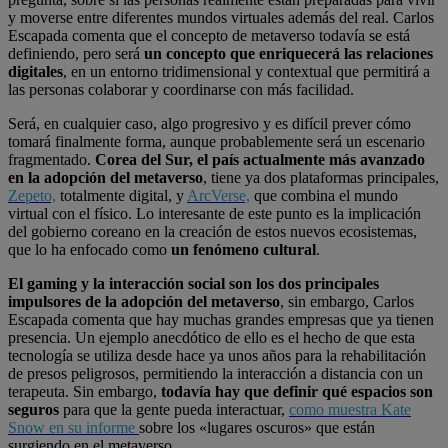
y moverse entre diferentes mundos virtuales además del real. Carlos
Escapada comenta que el concepto de metaverso todavía se está
definiendo, pero será
un concepto que enriquecerá las relaciones
digitales
, en un entorno tridimensional y contextual que permitirá a
las personas colaborar y coordinarse con más facilidad.
Será, en cualquier caso, algo progresivo y es difícil prever cómo
tomará finalmente forma, aunque probablemente será un escenario
fragmentado.
Corea del Sur, el país actualmente más avanzado
en la adopción del metaverso
, tiene ya dos plataformas principales,
Zepeto,
totalmente digital, y
ArcVerse,
que combina el mundo
virtual con el físico. Lo interesante de este punto es la implicación
del gobierno coreano en la creación de estos nuevos ecosistemas,
que lo ha enfocado como
un fenómeno cultural
.
El gaming y la interacción social son los dos principales
impulsores de la adopción del metaverso
, sin embargo, Carlos
Escapada comenta que hay muchas grandes empresas que ya tienen
presencia. Un ejemplo anecdótico de ello es el hecho de que esta
tecnología se utiliza desde hace ya unos años para la rehabilitación
de presos peligrosos, permitiendo la interacción a distancia con un
terapeuta. Sin embargo,
todavía hay que definir qué espacios son
seguros
para que la gente pueda interactuar,
como muestra Kate
Snow en su informe
sobre los «lugares oscuros» que están
surgiendo en el metaverso.