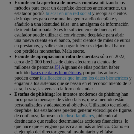
Fraude en la apertura de nuevas cuentas:
utilizando los
métodos para crear un deepfake descritos anteriormente, un
estafador podría
buscar en una red social
y recopilar cientos
de imágenes para crear una imagen o audio deepfake y
añadirlo a una identidad falsa: una amalgama de información
de identidad robada. Si es lo suficientemente buena, el
estafador puede utilizar el convincente deepfake para abrir
una nueva cuenta en el banco, pedir cientos de miles de euros
en préstamos, y salirse sin pagar intereses dejando al banco
con pérdidas monetarias. Mala suerte.
Fraude de apropiación o robo de cuentas:
sólo en 2022,
cerca de 2.000 brechas de datos afectaron a cientos de
millones de personas.
[5]
Algunas de ellas podrían haber
incluido
bases de datos biométricos
, porque los autores
pueden crear
falsificaciones que imiten los datos biométricos
y
engañar a los sistemas que se basan en el reconocimiento de la
cara, la voz, las venas o la forma de andar.
Estafas de phishing:
los intentos modernos de phishing han
incorporado mensajes de vídeo falsos, que a menudo están
personalizados y adaptados al objetivo. Utilizando tecnología
deepfake, los estafadores pueden generar videoclips de figuras
de confianza, famosos o
incluso familiares
, pidiendo al
destinatario que realice determinadas acciones financieras, lo
que hace que el engaño parezca aún más auténtico. Como en
el ejemplo del director general involuntario y el falso