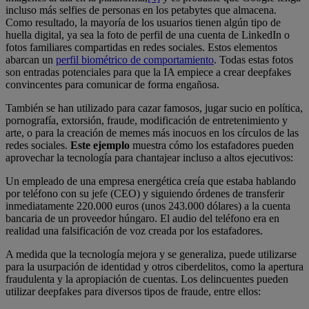
incluso más selfies de personas en los petabytes que almacena.
Como resultado, la mayoría de los usuarios tienen algún tipo de
huella digital, ya sea la foto de perfil de una cuenta de LinkedIn o
fotos familiares compartidas en redes sociales. Estos elementos
abarcan un
perfil biométrico de comportamiento
. Todas estas fotos
son entradas potenciales para que la IA empiece a crear deepfakes
convincentes para comunicar de forma engañosa.
También se han utilizado para cazar famosos, jugar sucio en política,
pornografía, extorsión, fraude, modificación de entretenimiento y
arte, o para la creación de memes más inocuos en los círculos de las
redes sociales.
Este ejemplo
muestra cómo los estafadores pueden
aprovechar la tecnología para chantajear incluso a altos ejecutivos:
Un empleado de una empresa energética creía que estaba hablando
por teléfono con su jefe (CEO) y siguiendo órdenes de transferir
inmediatamente 220.000 euros (unos 243.000 dólares) a la cuenta
bancaria de un proveedor húngaro. El audio del teléfono era en
realidad una falsificación de voz creada por los estafadores.
A medida que la tecnología mejora y se generaliza, puede utilizarse
para la usurpación de identidad y otros ciberdelitos, como la apertura
fraudulenta y la apropiación de cuentas. Los delincuentes pueden
utilizar deepfakes para diversos tipos de fraude, entre ellos: