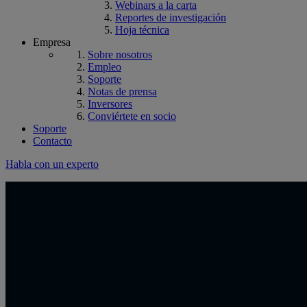
Webinars a la carta
Reportes de investigación
Hoja técnica
Empresa
Sobre nosotros
Empleo
Soporte
Notas de prensa
Inversores
Conviértete en socio
Soporte
Contacto
Habla con un experto