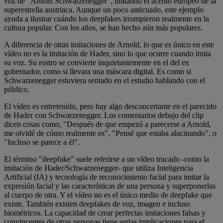
voz de "Arnold Schwarzenegger", imitando el acento europeo de la
superestrella austriaca. Aunque un poco anticuado, este ejemplo
ayuda a ilustrar cuándo los deepfakes irrumpieron realmente en la
cultura popular. Con los años, se han hecho aún más populares.
A diferencia de otras imitaciones de Arnold, lo que es único en este
vídeo no es la imitación de Hader, sino lo que ocurre cuando imita
su voz. Su rostro se convierte inquietantemente en el del ex
gobernador, como si llevara una máscara digital. Es como si
Schwarzenegger estuviera sentado en el estudio hablando con el
público.
El vídeo es entretenido, pero hay algo desconcertante en el parecido
de Hader con Schwarzenegger. Los comentarios debajo del clip
dicen cosas como, "Después de que empezó a parecerse a Arnold,
me olvidé de cómo realmente es", "Pensé que estaba alucinando", o
"Incluso se parece a él".
El término "deepfake" suele referirse a un vídeo trucado -como la
imitación de Hader/Schwarzenegger- que utiliza Inteligencia
Artificial (IA) y tecnología de reconocimiento facial para imitar la
expresión facial y las características de una persona y superponerlas
al cuerpo de otra. Y el vídeo no es el único medio de deepfake que
existe. También existen deepfakes de voz, imagen e incluso
biométricos. La capacidad de crear perfectas imitaciones falsas y
convincentes de otras personas tiene serias implicaciones para el