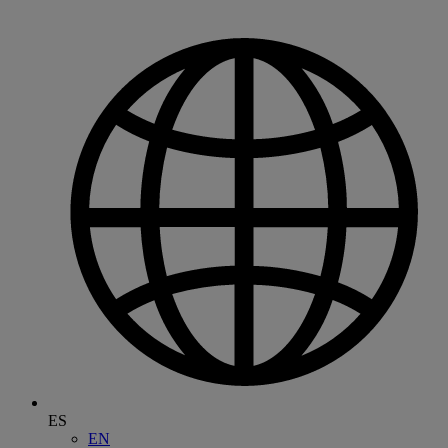
ES
EN